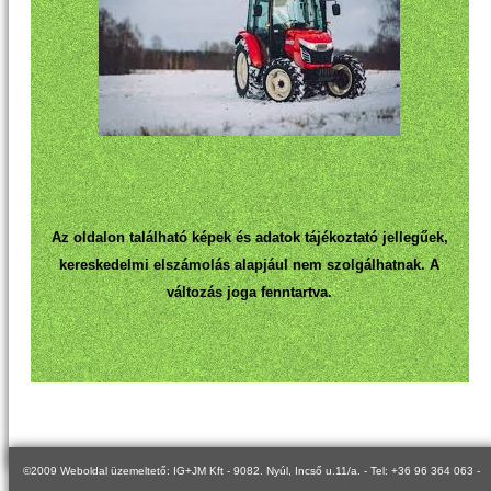
Az oldalon található képek és adatok tájékoztató jellegűek,
kereskedelmi elszámolás alapjául nem szolgálhatnak. A
változás joga fenntartva.
©2009 Weboldal üzemeltető: IG+JM Kft - 9082. Nyúl, Incső u.11/a. - Tel: +36 96 364 063 -